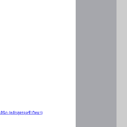
ินิก (หลักสูตรจุลชีววิทยา)