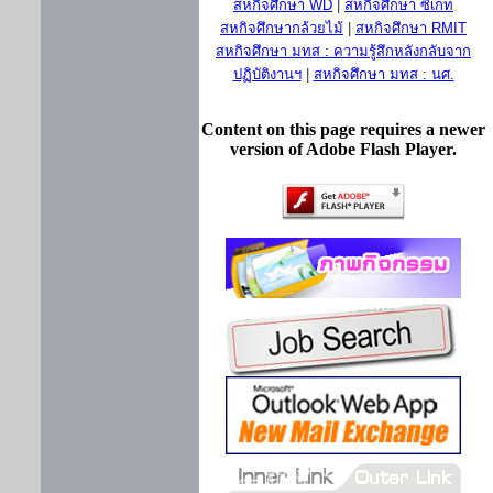
สหกิจศึกษา WD
|
สหกิจศึกษา ซีเกท
สหกิจศึกษากล้วยไม้
|
สหกิจศึกษา RMIT
สหกิจศึกษา มทส : ความรู้สึกหลังกลับจาก
ปฏิบัติงานฯ
|
สหกิจศึกษา มทส : นศ.
Content on this page requires a newer
version of Adobe Flash Player.