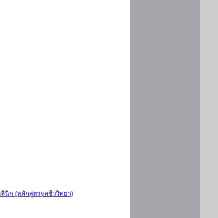
ินิก (หลักสูตรจุลชีววิทยา)