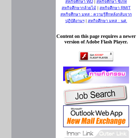
สหกิจศึกษา WD
|
สหกิจศึกษา ซีเกท
สหกิจศึกษากล้วยไม้
|
สหกิจศึกษา RMIT
สหกิจศึกษา มทส : ความรู้สึกหลังกลับจาก
ปฏิบัติงานฯ
|
สหกิจศึกษา มทส : นศ.
Content on this page requires a newer
version of Adobe Flash Player.