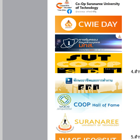
4.สำ
5.สำ