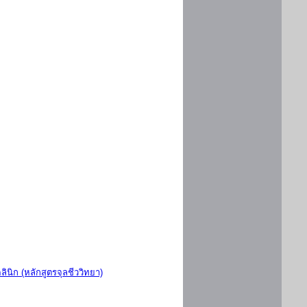
ินิก (หลักสูตรจุลชีววิทยา)