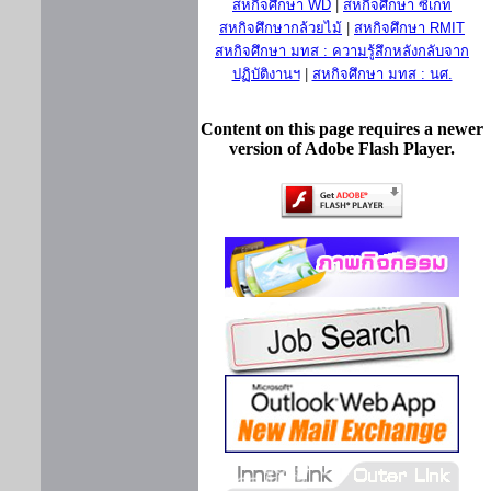
สหกิจศึกษา WD
|
สหกิจศึกษา ซีเกท
สหกิจศึกษากล้วยไม้
|
สหกิจศึกษา RMIT
สหกิจศึกษา มทส : ความรู้สึกหลังกลับจาก
ปฏิบัติงานฯ
|
สหกิจศึกษา มทส : นศ.
Content on this page requires a newer
version of Adobe Flash Player.