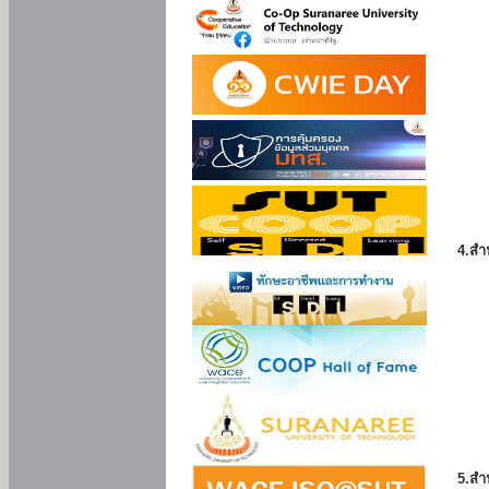
4.สำ
5.สำ