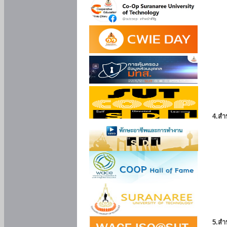
4.สำ
5.สำ