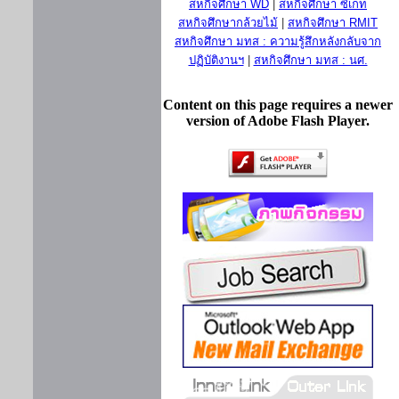
สหกิจศึกษา WD
|
สหกิจศึกษา ซีเกท
สหกิจศึกษากล้วยไม้
|
สหกิจศึกษา RMIT
สหกิจศึกษา มทส : ความรู้สึกหลังกลับจาก
ปฏิบัติงานฯ
|
สหกิจศึกษา มทส : นศ.
Content on this page requires a newer
version of Adobe Flash Player.