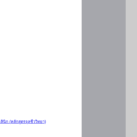
ินิก (หลักสูตรจุลชีววิทยา)