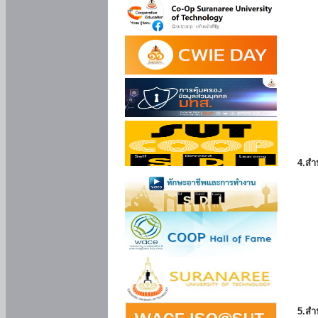
4.สำ
5.สำ