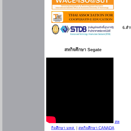
6.สำน
สหกิจศึกษา Segate
สห
กิจศึกษา มทส.
|
สหกิจศึกษา CANADA