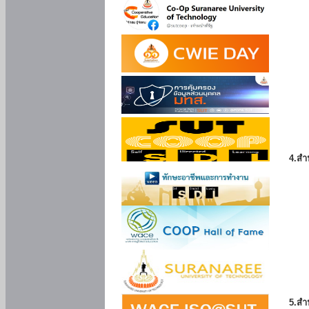
4.สำ
5.สำ