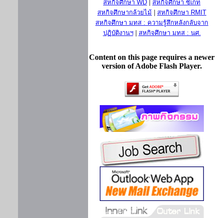
สหกิจศึกษา WD
|
สหกิจศึกษา ซีเกท
สหกิจศึกษากล้วยไม้
|
สหกิจศึกษา RMIT
สหกิจศึกษา มทส : ความรู้สึกหลังกลับจาก
ปฏิบัติงานฯ
|
สหกิจศึกษา มทส : นศ.
Content on this page requires a newer
version of Adobe Flash Player.