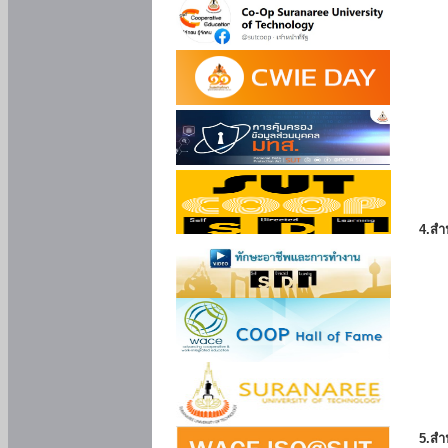
4.สำ
5.สำ