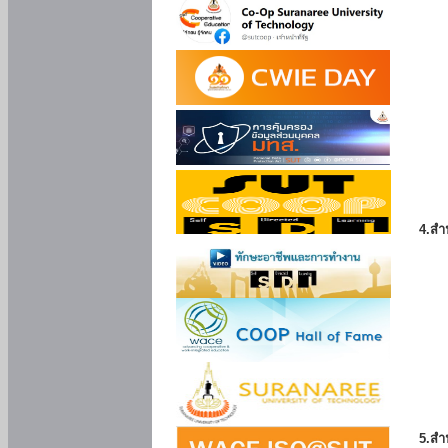
4.สำ
5.สำ