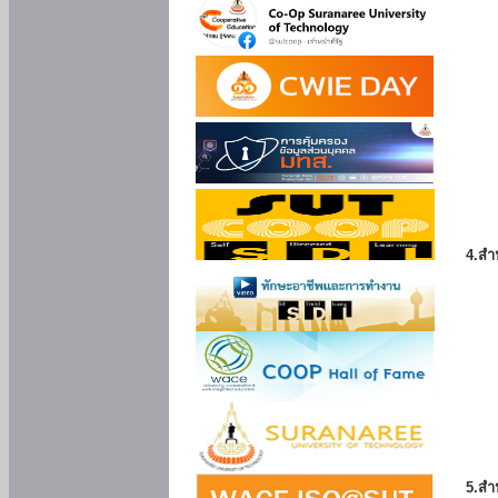
4.สำ
5.สำ