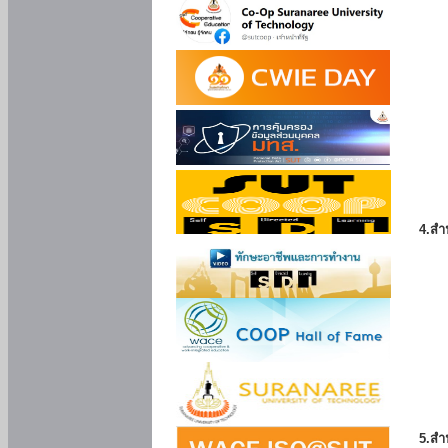
4.สำ
5.สำ