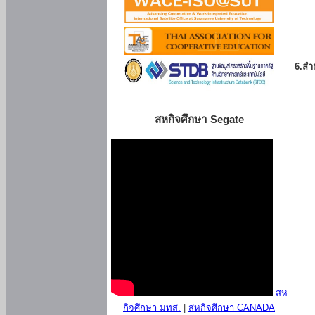
6.สำน
สหกิจศึกษา Segate
สห
กิจศึกษา มทส.
|
สหกิจศึกษา CANADA