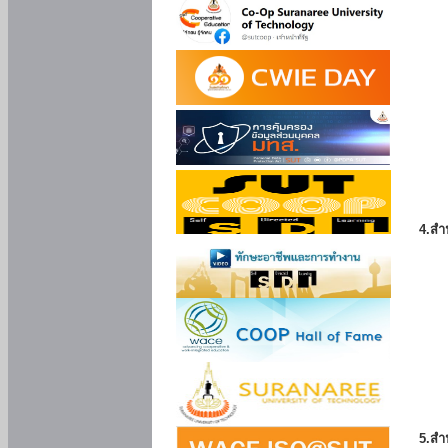
4.สำ
5.สำ