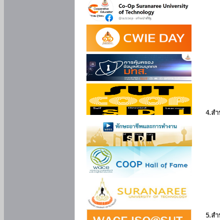
4.สำ
5.สำ