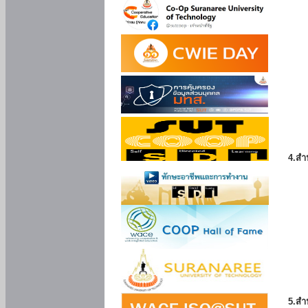
4.สำ
5.สำ