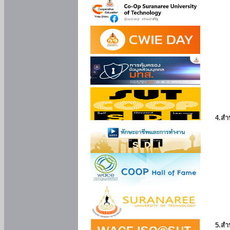
4.สำ
5.สำ