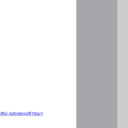
ินิก (หลักสูตรจุลชีววิทยา)