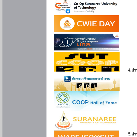
4.สำ
5.สำ