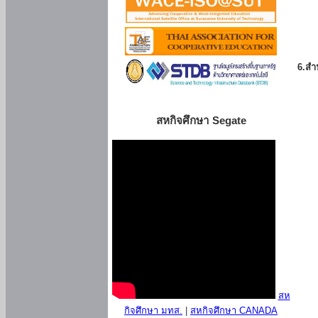
6.สำน
สหกิจศึกษา Segate
สห
กิจศึกษา มทส.
|
สหกิจศึกษา CANADA