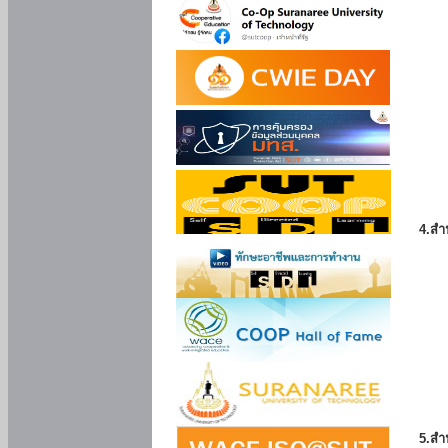
4.สำ
5.สำ