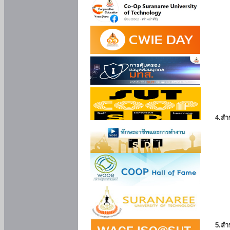
4.สำ
5.สำ