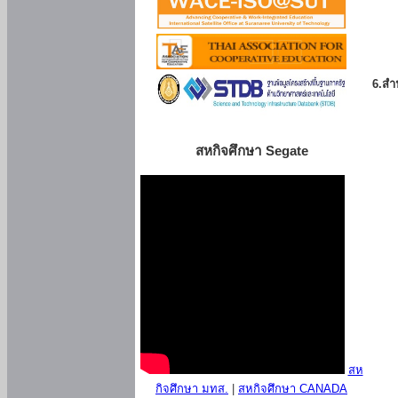
6.สำน
สหกิจศึกษา Segate
สห
กิจศึกษา มทส.
|
สหกิจศึกษา CANADA