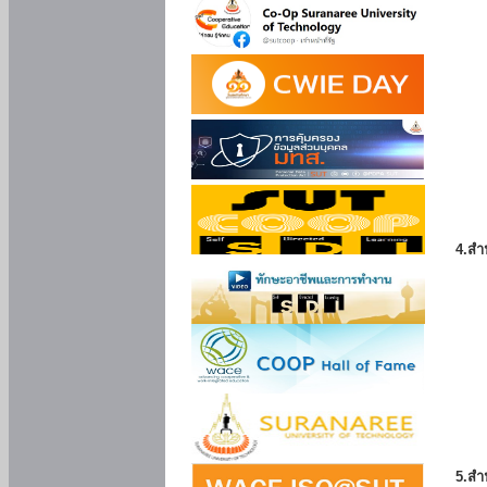
4.สำ
5.สำ