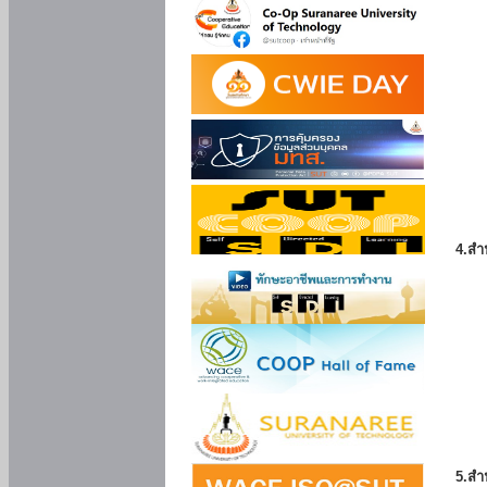
4.สำ
5.สำ