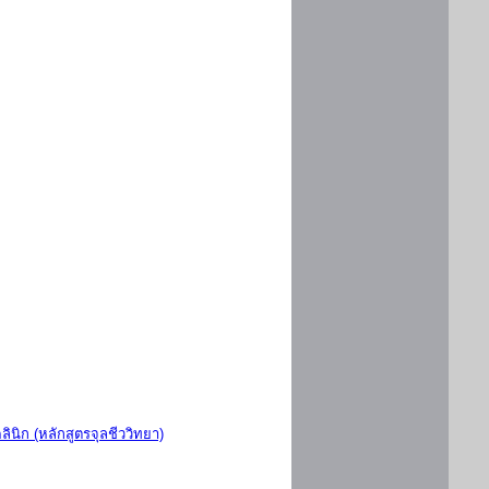
ินิก (หลักสูตรจุลชีววิทยา)