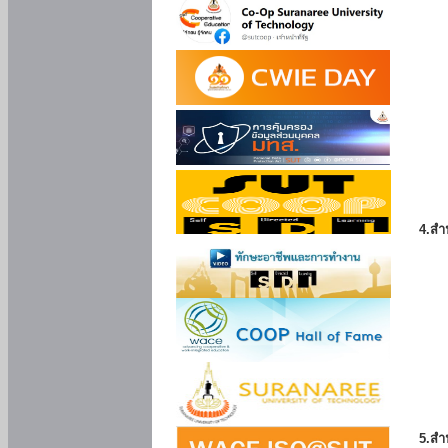
4.สำ
5.สำ