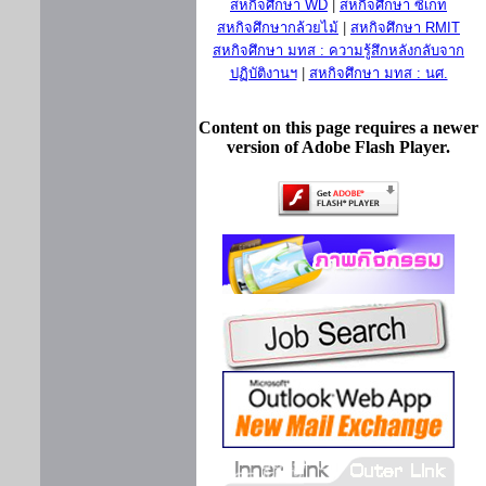
สหกิจศึกษา WD
|
สหกิจศึกษา ซีเกท
สหกิจศึกษากล้วยไม้
|
สหกิจศึกษา RMIT
สหกิจศึกษา มทส : ความรู้สึกหลังกลับจาก
ปฏิบัติงานฯ
|
สหกิจศึกษา มทส : นศ.
Content on this page requires a newer
version of Adobe Flash Player.