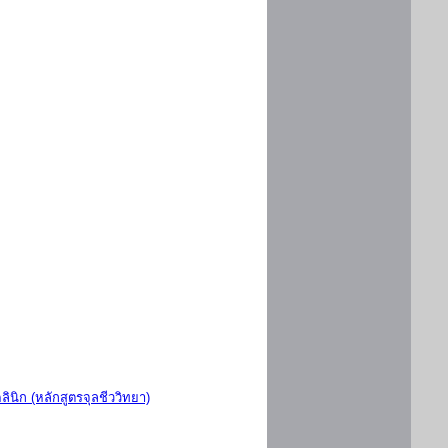
ินิก (หลักสูตรจุลชีววิทยา)