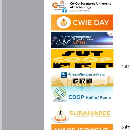
4.สำ
5.สำ