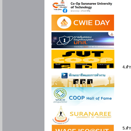
4.สำ
5.สำ