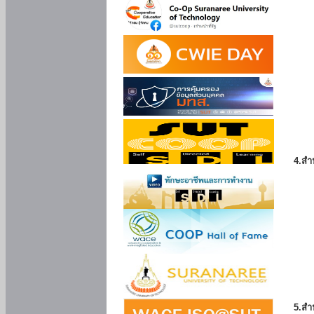
4.สำ
5.สำ