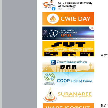
4.สำ
5.สำ