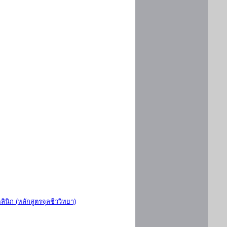
ินิก (หลักสูตรจุลชีววิทยา)