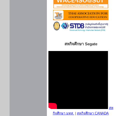
สหกิจศึกษา Segate
สห
กิจศึกษา มทส.
|
สหกิจศึกษา CANADA