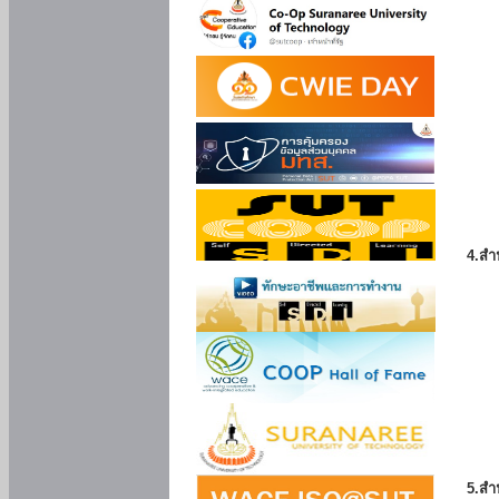
4.สำ
5.สำ