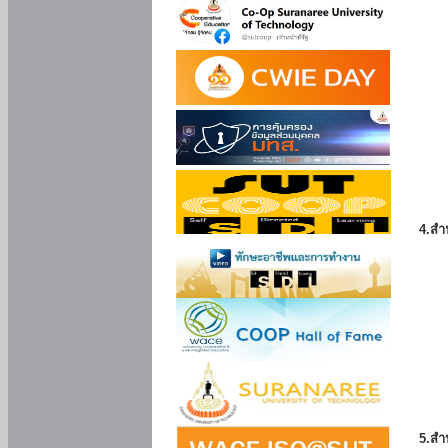
4.สำ
5.สำ