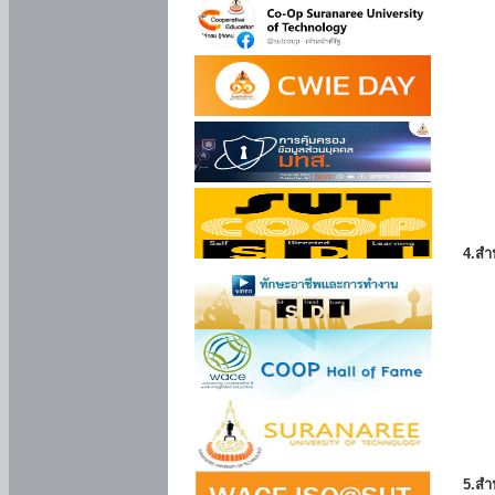
4.สำ
5.สำ