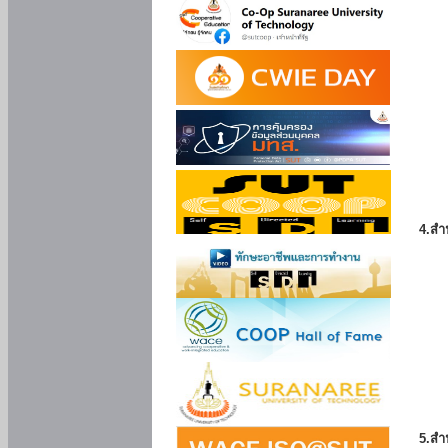
4.สำ
5.สำ