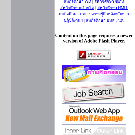
สหกิจศึกษา WD
|
สหกิจศึกษา ซีเกท
สหกิจศึกษากล้วยไม้
|
สหกิจศึกษา RMIT
สหกิจศึกษา มทส : ความรู้สึกหลังกลับจาก
ปฏิบัติงานฯ
|
สหกิจศึกษา มทส : นศ.
Content on this page requires a newer
version of Adobe Flash Player.