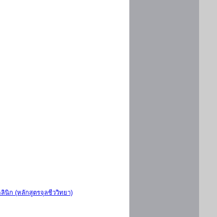
ินิก (หลักสูตรจุลชีววิทยา)