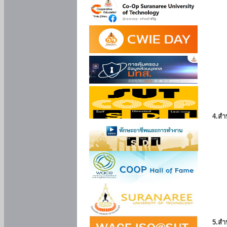
4.สำ
5.สำ