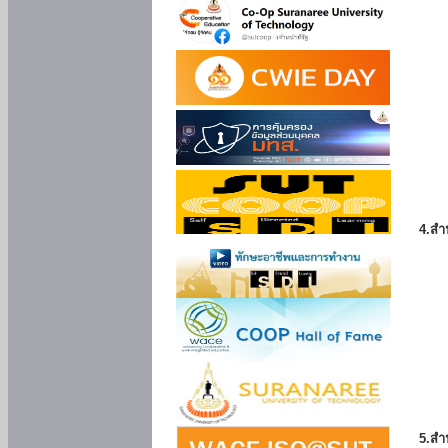
4.สำ
5.สำ