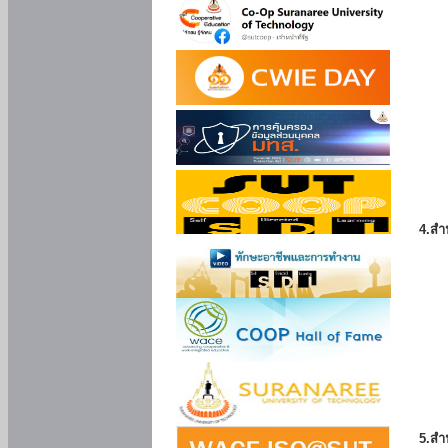
4.สำ
5.สำ