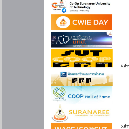
4.สำ
5.สำ