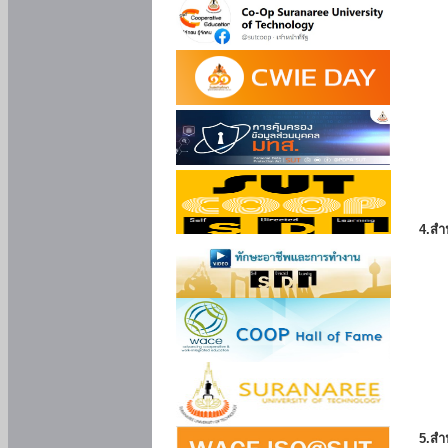
4.สำ
5.สำ