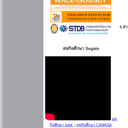
6.สำน
สหกิจศึกษา Segate
สห
กิจศึกษา มทส.
|
สหกิจศึกษา CANADA