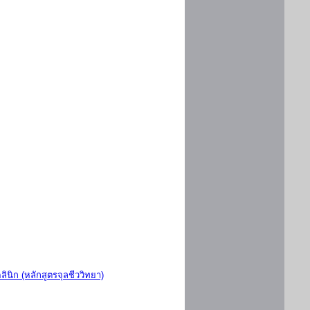
ินิก (หลักสูตรจุลชีววิทยา)