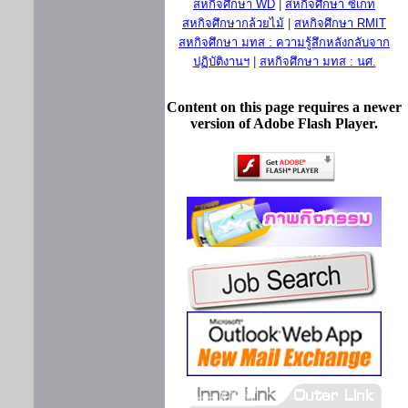
สหกิจศึกษา WD
|
สหกิจศึกษา ซีเกท
สหกิจศึกษากล้วยไม้
|
สหกิจศึกษา RMIT
สหกิจศึกษา มทส : ความรู้สึกหลังกลับจาก
ปฏิบัติงานฯ
|
สหกิจศึกษา มทส : นศ.
Content on this page requires a newer
version of Adobe Flash Player.