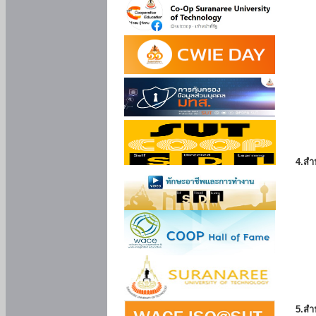
4.สำ
5.สำ