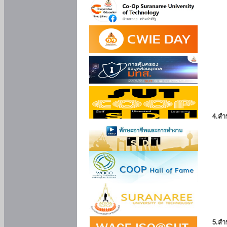
4.สำ
5.สำ