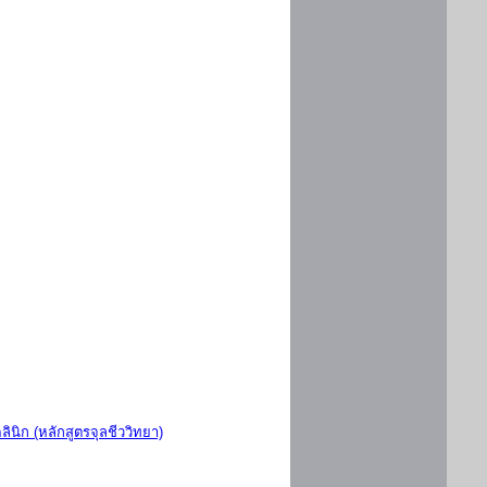
ินิก (หลักสูตรจุลชีววิทยา)