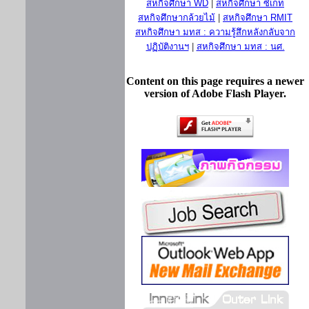
สหกิจศึกษา WD
|
สหกิจศึกษา ซีเกท
สหกิจศึกษากล้วยไม้
|
สหกิจศึกษา RMIT
สหกิจศึกษา มทส : ความรู้สึกหลังกลับจาก
ปฏิบัติงานฯ
|
สหกิจศึกษา มทส : นศ.
Content on this page requires a newer
version of Adobe Flash Player.