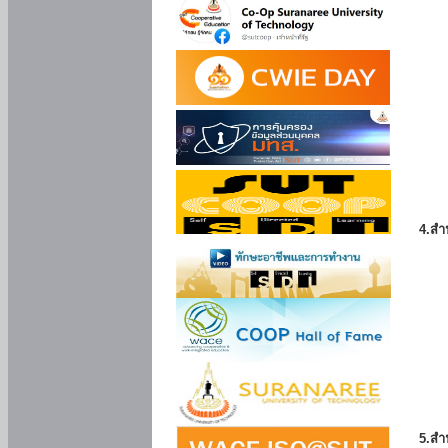
4.สำ
5.สำ