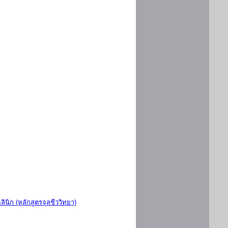
ินิก (หลักสูตรจุลชีววิทยา)