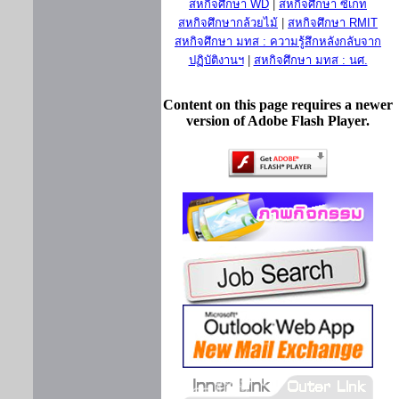
สหกิจศึกษา WD
|
สหกิจศึกษา ซีเกท
สหกิจศึกษากล้วยไม้
|
สหกิจศึกษา RMIT
สหกิจศึกษา มทส : ความรู้สึกหลังกลับจาก
ปฏิบัติงานฯ
|
สหกิจศึกษา มทส : นศ.
Content on this page requires a newer
version of Adobe Flash Player.