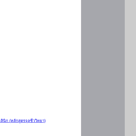
ินิก (หลักสูตรจุลชีววิทยา)