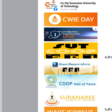
4.สำ
5.สำ